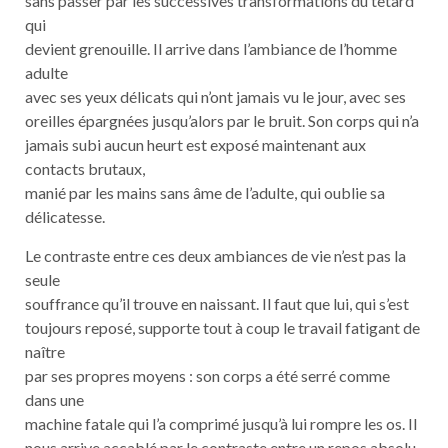
sans passer par les successives transformations du têtard
qui
devient grenouille. Il arrive dans l’ambiance de l’homme
adulte
avec ses yeux délicats qui n’ont jamais vu le jour, avec ses
oreilles épargnées jusqu’alors par le bruit. Son corps qui n’a
jamais subi aucun heurt est exposé maintenant aux
contacts brutaux,
manié par les mains sans âme de l’adulte, qui oublie sa
délicatesse.
Le contraste entre ces deux ambiances de vie n’est pas la
seule
souffrance qu’il trouve en naissant. Il faut que lui, qui s’est
toujours reposé, supporte tout à coup le travail fatigant de
naître
par ses propres moyens : son corps a été serré comme
dans une
machine fatale qui l’a comprimé jusqu’à lui rompre les os. Il
nous arrive accablé par le contraste entre un repos absolu